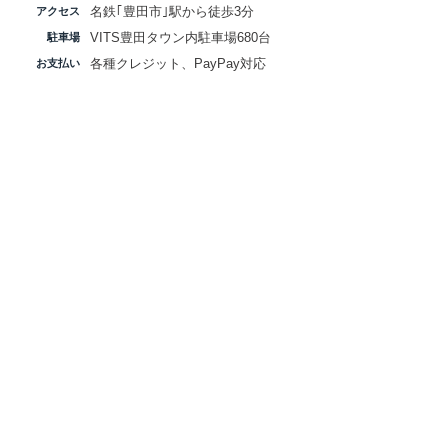
名鉄｢豊田市｣駅から徒歩3分
​アクセス
​VITS豊田タウン内駐車場680台
​駐車場
各種クレジット、PayPay対応
​お支払い