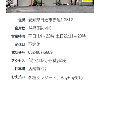
愛知県日進市赤池1-2812
​住所
​14席(縮小中)
​座席数
平日:14～22時​ 土日祝:11～20時
営業時間
​不定休
定休日
052-887-5689
​電話番号
｢赤池｣駅から徒歩1分
​アクセス
​店舗前2台
​駐車場
​お支払い
​各種クレジット、PayPay対応