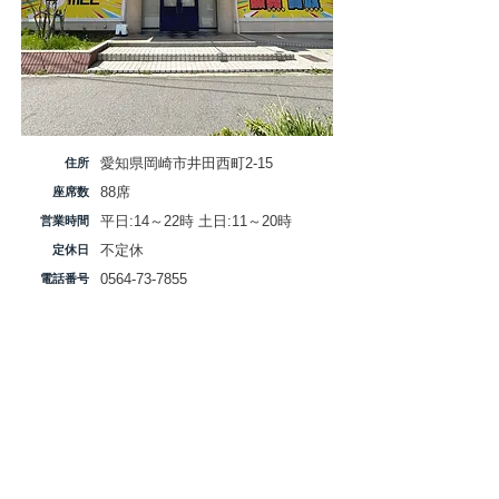
愛知県岡崎市井田西町2-15
​住所
​88席
​座席数
平日:14～22時​ 土日:11～20時
営業時間
​不定休
定休日
0564-73-7855
​電話番号
｢北岡崎｣駅から徒歩5分
​アクセス
店舗横15台
​駐車場
各種クレジット、PayPay対応
​お支払い