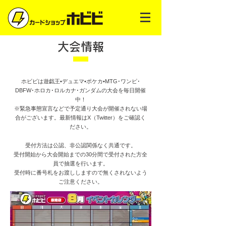
大会情報
ホビビは遊戯王•デュエマ•ポケカ•MTG･ワンピ･
DBFW･ホロカ･ロルカナ･ガンダムの大会を毎日開催
中！
※緊急事態宣言などで予定通り大会が開催されない場
合がございます。最新情報はX（Twitter）をご確認く
ださい。
受付方法は公認、非公認関係なく共通です。
受付開始から大会開始までの30分間で受付された方全
員で抽選を行います。
受付時に番号札をお渡ししますので無くされないよう
ご注意ください。