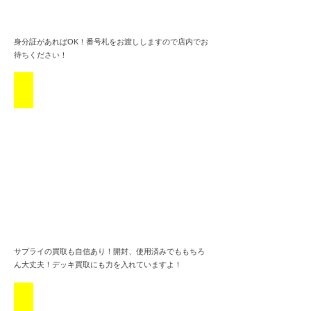
身分証があればOK！番号札をお渡ししますので店内でお
待ちください！
サプライも自信あり
サプライの買取も自信あり！開封、使用済みでももちろ
ん大丈夫！デッキ買取にも力を入れていますよ！
中高生でもOK