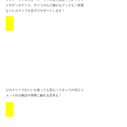
トやデッキケース、サイコロなど細かなグッズも！快適
なトレカライフを全力でサポートします！
あなたにぴったりのスリーブ
どのスリーブがいいか迷っても安心！スタッフの辛口コ
メント付き解説や実際に触れる見本も！
革命的展開方法