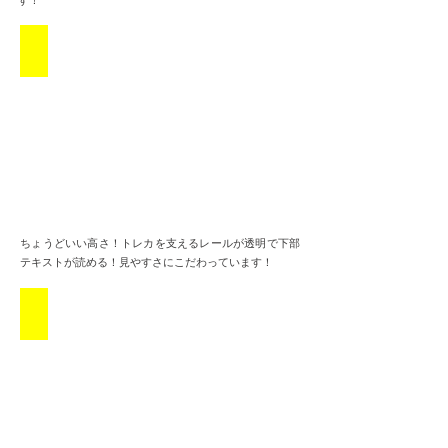
す！
ショーケース①
​ちょうどいい高さ！トレカを支えるレールが透明で下部
テキストが読める！見やすさにこだわっています！
ショーケース②