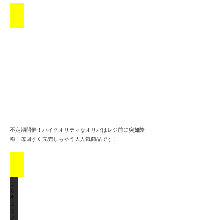
神出鬼没のくじ
不定期開催！ハイクオリティなオリパはレジ前に突如降
臨！毎回すぐ完売しちゃう大人気商品です！
ボロくじもオススメ