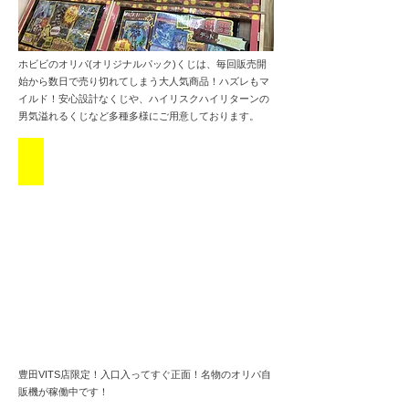
ホビビのオリパ(オリジナルパック)くじは、毎回販売開
始から数日で売り切れてしまう大人気商品！ハズレもマ
イルド！安心設計なくじや、ハイリスクハイリターンの
男気溢れるくじなど多種多様にご用意しております。
激雷オリパ自販機稼働中
豊田VITS店限定！入口入ってすぐ正面！名物のオリパ自
販機が稼働中です！