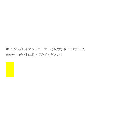
ホビビのプレイマットコーナーは見やすさにこだわった
自信作！ぜひ手に取ってみてください！
かわいい子います