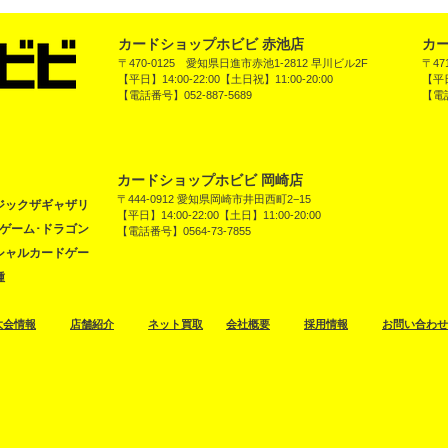
カードショップホビビ 赤池店
カー
〒470-0125 愛知県日進市赤池1-2812 早川ビル2F
〒47
【平日】14:00-22:00【土日祝】11:00-20:00
【平日
【電話番号】052-887-5689
【電話
カードショップホビビ 岡崎店
〒444-0912 愛知県岡崎市井田西町2−15
ジックザギャザリ
【平日】14:00-22:00【土日】11:00-20:00
ドゲーム･ドラゴン
【電話番号】0564-73-7855
シャルカードゲー
種
大会情報
店舗紹介
ネット買取
​会社概要
採用情報
お問い合わせ