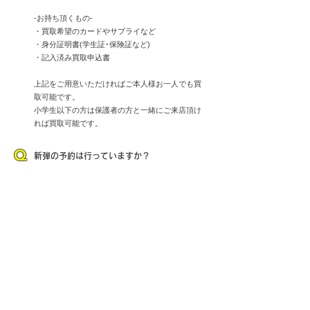
-お持ち頂くもの-
・買取希望のカードやサプライなど
・身分証明書(学生証･保険証など)
・記入済み買取申込書
上記をご用意いただければご本人様お一人でも買
取可能です。
​小学生以下の方は保護者の方と一緒にご来店頂け
れば買取可能です。
Q
新弾の予約は行っていますか？
​A
基本的には行っておりません。当日の販売方法な
どはTwitterにて告知予定です。
カードショップホビビ 赤池店
〒470-0125 愛知県日進市赤池1-2812 早川ビル2F
【平日】14:00-22:00【土日祝】11:00-20:00