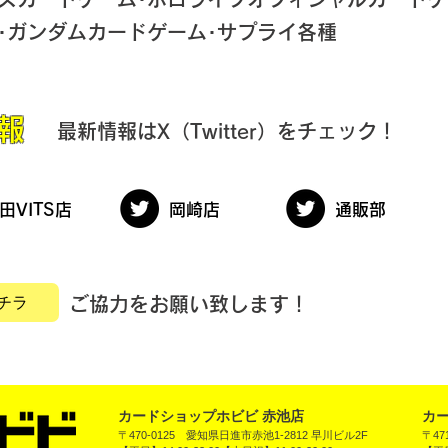
･ガンダムカードゲーム･サプライ各種
報
​最新情報はX（Twitter）をチェック！
田VITS店
岡崎店
通販部
チラ
ご協力をお願い致します！
カードショップホビビ 赤池店
カー
〒470-0125 愛知県日進市赤池1-2812 早川ビル2F
〒47