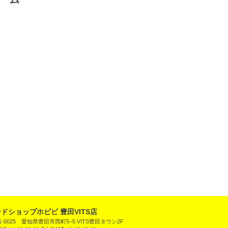
ドショップホビビ 豊田VITS店
1-0025 愛知県豊田市西町5−5 VITS豊田タウン2F