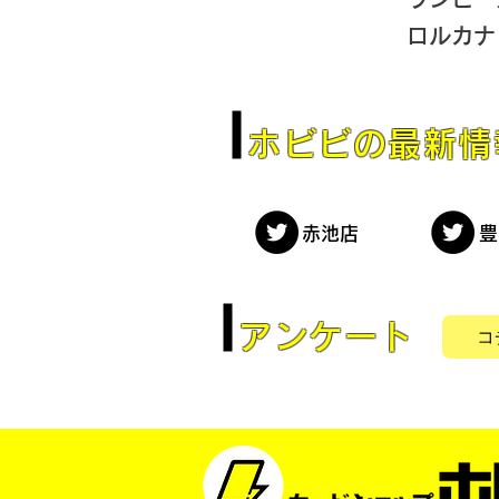
ロルカナ
ホビビの最新情
赤池店
豊
アンケート
コ